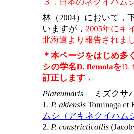
３．日本のネクイハム
林（2004）において，
いますが，
2005年に
北海道より報告されまし
＊本ページをはじめ多
シの学名D. flemolaを
D. 
訂正します．
Plateumaris
ミズクサ
1.
P. akiensis
Tominaga et 
ムシ（アキネクイハム
2.
P. constricticollis
(Jaco