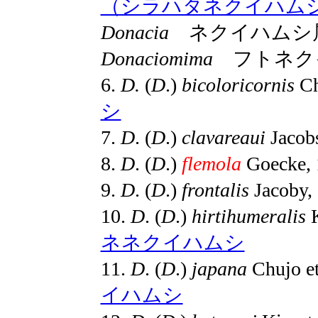
（シラハタネクイハム
Donacia
ネクイハムシ
Donaciomima
フトネク
6.
D.
(
D
.)
bicoloricornis
Ch
シ
7.
D
. (
D
.)
clavareaui
Jacob
8.
D
. (
D
.)
flemola
Goecke
9.
D
. (
D
.)
frontalis
Jacoby
10.
D
. (
D
.)
hirtihumeralis
K
ネネクイハムシ
11.
D
. (
D
.)
japana
Chujo e
イハムシ