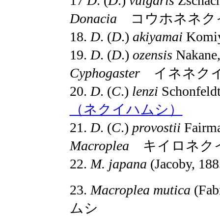
17
D
. (
D
.)
vulgaris
Zschac
Donacia
コウホネネク
18.
D
. (
D
.)
akiyamai
Komi
19.
D
. (
D
.)
ozensis
Nakane
Cyphogaster
イネネク
20.
D
. (
C
.)
lenzi
Schonfel
（ネクイハムシ）
21.
D
. (
C
.)
provostii
Fairm
Macroplea
キイロネク
22.
M. japana
(Jacoby, 1
23.
Macroplea mutica
(Fa
ムシ