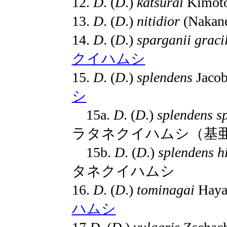
12.
D
. (
D
.)
katsurai
Kimot
13.
D
. (
D
.)
nitidior
(Nakan
14.
D
. (
D
.)
sparganii
graci
クイハムシ
15.
D
. (
D
.)
splendens
Jaco
シ
15a.
D
. (
D
.)
splendens
s
ラタネクイハムシ（基
15b.
D
. (
D
.)
splendens
h
タネクイハムシ
16.
D
. (
D
.)
tominagai
Haya
ハムシ